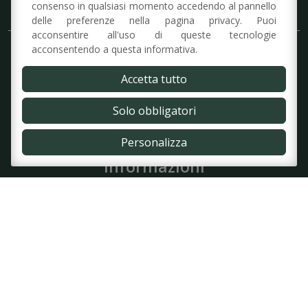
L’associazione
consenso in qualsiasi momento accedendo al pannello
delle preferenze nella pagina privacy. Puoi
acconsentire all'uso di queste tecnologie
acconsentendo a questa informativa.
L’Associazione
Struttura
Accetta tutto
Organigramma
Domanda di Ammissione
Solo obbligatori
Statuto
Open Accessibili
Personalizza
Informazioni
Feder ANISAP
Prenota online – Bologna
Prenota online – Modena