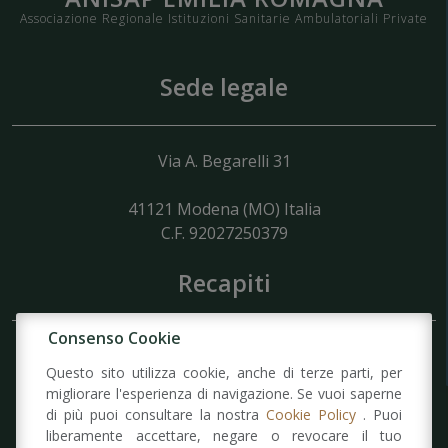
Associazione Regionale Istituzioni Sanitarie Ambulatoriali Private
Sede legale
Via A. Begarelli 31
41121
Modena
(MO) Italia
C.F. 92027250379
Recapiti
Consenso Cookie
Tel: 059 7364343
Questo sito utilizza cookie, anche di terze parti, per
Fax: 059 7364343
migliorare l'esperienza di navigazione. Se vuoi saperne
Mail:
info@anisap-emiliaromagna.it
di più puoi consultare la nostra
Cookie Policy
. Puoi
liberamente accettare, negare o revocare il tuo