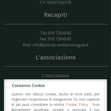
C.F. 92027250379
Recapiti
Tel: 059 7364343
Fax: 059 7364343
Mail:
info@anisap-emiliaromagna.it
L’associazione
L’Associazione
Struttura
Consenso Cookie
Organigramma
Domanda di Ammissione
Questo sito utilizza cookie, anche di terze parti, per
Statuto
migliorare l'esperienza di navigazione. Se vuoi saperne
di più puoi consultare la nostra
Cookie Policy
. Puoi
liberamente accettare, negare o revocare il tuo