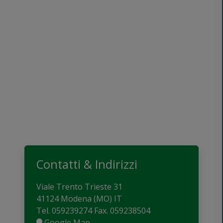
Contatti & Indirizzi
Viale Trento Trieste 31
41124 Modena (MO) IT
Tel.
059239274
Fax.
059238504
Google Map