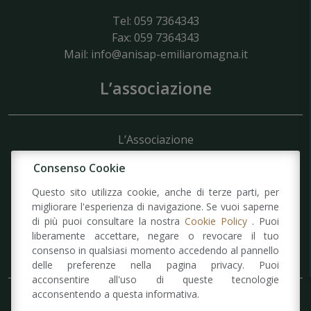
Tel: 059 7364343
Fax: 059 7364343
Mail:
info@anisap-emiliaromagna.it
L’associazione
L’Associazione
Struttura
Consenso Cookie
Organigramma
Domanda di Ammissione
Questo sito utilizza cookie, anche di terze parti, per
Statuto
migliorare l'esperienza di navigazione. Se vuoi saperne
di più puoi consultare la nostra
Cookie Policy
. Puoi
liberamente accettare, negare o revocare il tuo
Informazioni
consenso in qualsiasi momento accedendo al pannello
delle preferenze nella pagina privacy. Puoi
acconsentire all'uso di queste tecnologie
acconsentendo a questa informativa.
Feder ANISAP