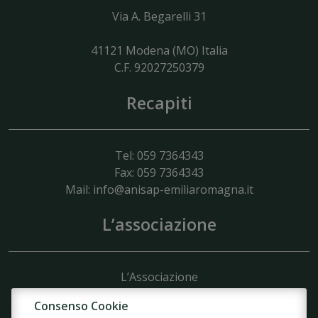
Via A. Begarelli 31
41121
Modena
(MO) Italia
C.F. 92027250379
Recapiti
Tel: 059 7364343
Fax: 059 7364343
Mail:
info@anisap-emiliaromagna.it
L’associazione
L’Associazione
Struttura
Consenso Cookie
Organigramma