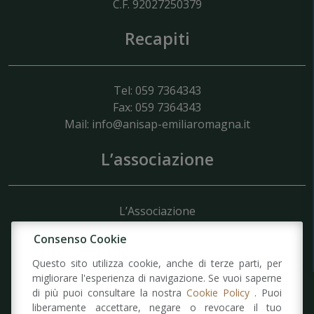
C.F. 92027250379
Recapiti
Tel: 059 7364343
Fax: 059 7364343
Mail:
info@anisap-emiliaromagna.it
L’associazione
L’Associazione
Struttura
Consenso Cookie
Organigramma
Domanda di Ammissione
Questo sito utilizza cookie, anche di terze parti, per
Statuto
migliorare l'esperienza di navigazione. Se vuoi saperne
di più puoi consultare la nostra
Cookie Policy
. Puoi
liberamente accettare, negare o revocare il tuo