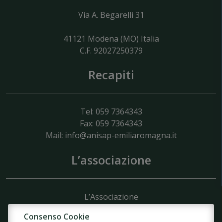
Via A. Begarelli 31
41121
Modena
(MO) Italia
C.F. 92027250379
Recapiti
Tel: 059 7364343
Fax: 059 7364343
Mail:
info@anisap-emiliaromagna.it
L’associazione
L’Associazione
Struttura
Consenso Cookie
Organigramma